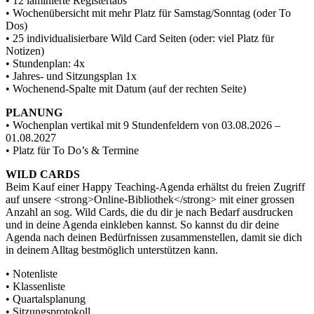
• 12 laminierte Registertabs
• Wochenübersicht mit mehr Platz für Samstag/Sonntag (oder To
Dos)
• 25 individualisierbare Wild Card Seiten (oder: viel Platz für
Notizen)
• Stundenplan: 4x
• Jahres- und Sitzungsplan 1x
• Wochenend-Spalte mit Datum (auf der rechten Seite)
PLANUNG
• Wochenplan vertikal mit 9 Stundenfeldern von 03.08.2026 –
01.08.2027
• Platz für To Do’s & Termine
WILD CARDS
Beim Kauf einer Happy Teaching-Agenda erhältst du freien Zugriff
auf unsere <strong>Online-Bibliothek</strong> mit einer grossen
Anzahl an sog. Wild Cards, die du dir je nach Bedarf ausdrucken
und in deine Agenda einkleben kannst. So kannst du dir deine
Agenda nach deinen Bedürfnissen zusammenstellen, damit sie dich
in deinem Alltag bestmöglich unterstützen kann.
• Notenliste
• Klassenliste
• Quartalsplanung
• Sitzungsprotokoll